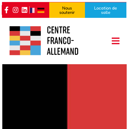
contenu
Nous
Location de
principal
soutenir
salle