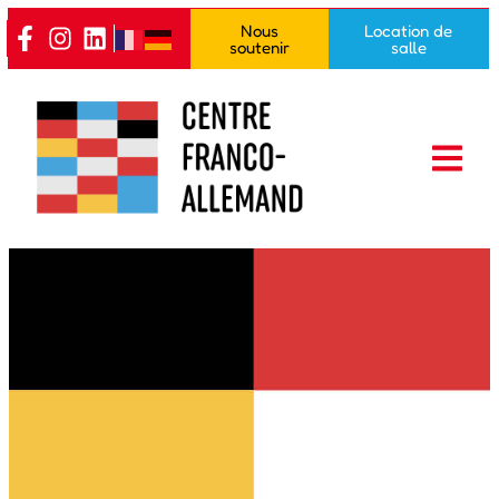
Nous
Location de
soutenir
salle