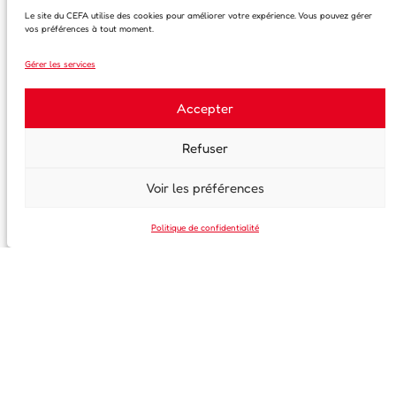
Email
Le site du CEFA utilise des cookies pour améliorer votre expérience. Vous pouvez gérer
vos préférences à tout moment.
Gérer les services
En continuant, vous acceptez la politique de confidentialité
Accepter
Refuser
Voir les préférences
Politique de confidentialité
35, rue Saint-Melaine
35000 Rennes
02 99 63 41 97
info@centre-franco-allemand-rennes.fr
Horaires d’ouverture
Lundi : 14h30 à 18h30
Mardi et jeudi : 14h00 à 18h00
Mercredi et vendredi : 14h30 à 17h30