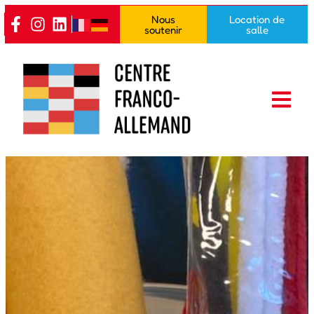
Nous
Location de
soutenir
salle