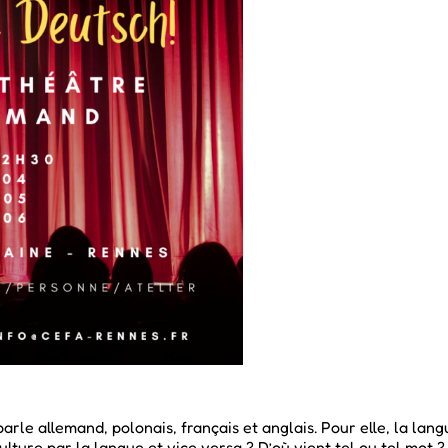
e allemand, polonais, français et anglais. Pour elle, la langue
ture par la langue et vice versa ? D’où vient tel ou tel mot ?