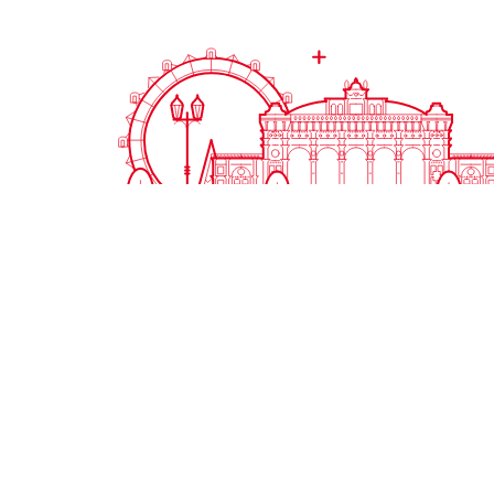
35, rue Saint-Melaine
35000 Rennes
02 99 63 41 97
info@centre-franco-allemand-rennes.fr