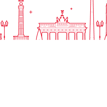
Accès rapide
Qui sommes-nous ?
Cours et stages
Activités jeunesses
Goethe Zertifikate
Informations utiles
Location de salle