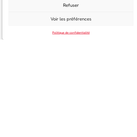
Refuser
En continuant, vous acceptez la politique de confidentialité
Voir les préférences
Politique de confidentialité
35, rue Saint-Melaine
35000 Rennes
02 99 63 41 97
info@centre-franco-allemand-rennes.fr
Horaires d’ouverture
Lundi : 14h30 à 18h30
Mardi et jeudi : 14h00 à 18h00
Mercredi et vendredi : 14h30 à 17h30
Nous soutenir