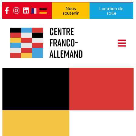
Nous
Location de
soutenir
salle