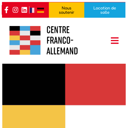
Nous
Location de
soutenir
salle