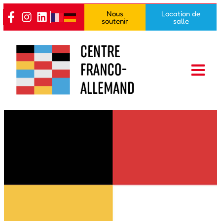
Nous
Location de
soutenir
salle