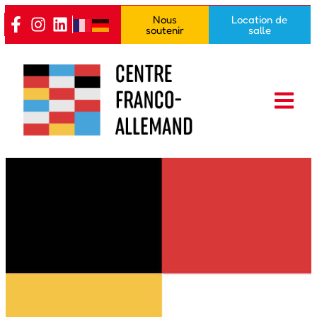
Nous
Location de
soutenir
salle