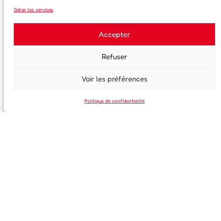
Gérer les services
S'inscrire à notre newsletter
Accepter
Prénom
Refuser
Voir les préférences
Nom de famille
Politique de confidentialité
Email
En continuant, vous acceptez la politique de confidentialité