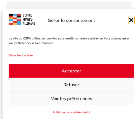
Gérer le consentement
En continuant, vous acceptez la politique de confidentialité
Le site du CEFA utilise des cookies pour améliorer votre expérience. Vous pouvez gérer
vos préférences à tout moment.
Gérer les services
Accepter
35, rue Saint-Melaine
Refuser
35000 Rennes
02 99 63 41 97
Voir les préférences
info@centre-franco-allemand-rennes.fr
Horaires d’ouverture
Politique de confidentialité
Lundi : 14h30 à 18h30
Mardi et jeudi : 14h00 à 18h00
Mercredi et vendredi : 14h30 à 17h30