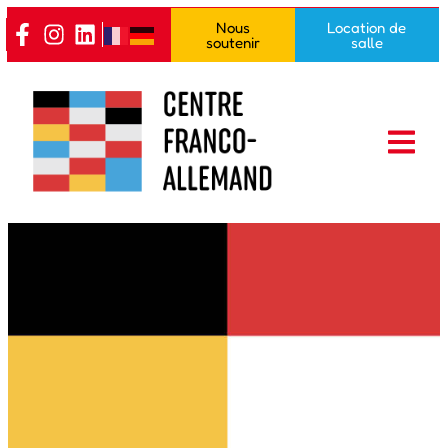
Nous
Location de
soutenir
salle