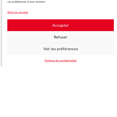
vos préférences à tout moment.
Gérer les services
Accepter
Refuser
Voir les préférences
Politique de confidentialité
S'inscrire à notre newsletter
Prénom
Nom de famille
Email