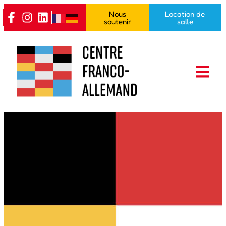
Nous
Location de
soutenir
salle