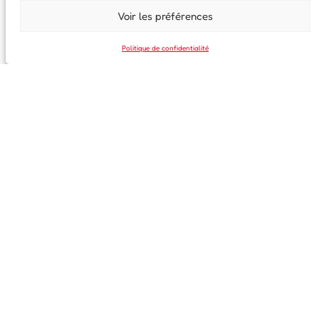
Voir les préférences
Email
Politique de confidentialité
En continuant, vous acceptez la politique de confidentialité
35, rue Saint-Melaine
35000 Rennes
02 99 63 41 97
info@centre-franco-allemand-rennes.fr
Horaires d’ouverture
Lundi : 14h30 à 18h30