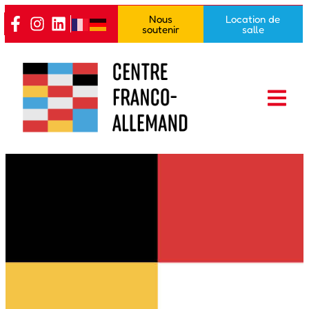
Nous
Location de
soutenir
salle