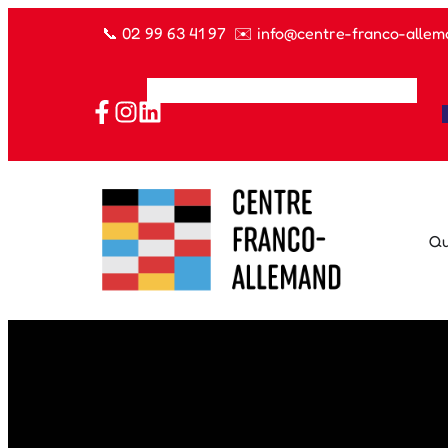
📞
02 99 63 41 97
✉️
info@centre-franco-allem
Qu