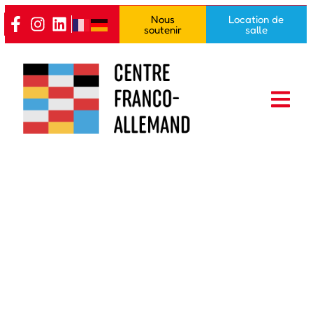
Nous
Location de
soutenir
salle