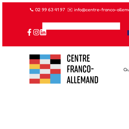
📞
02 99 63 41 97
✉️
info@centre-franco-allem
Qu