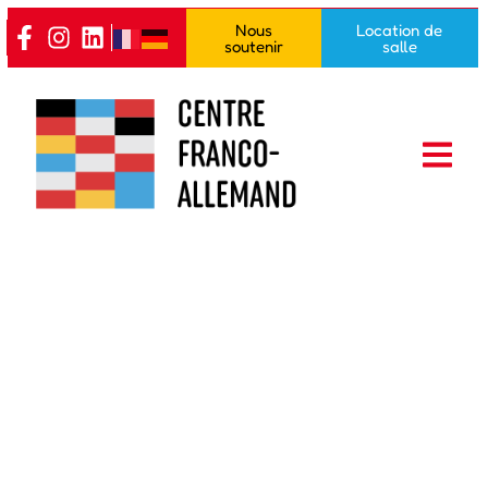
Nous
Location de
soutenir
salle