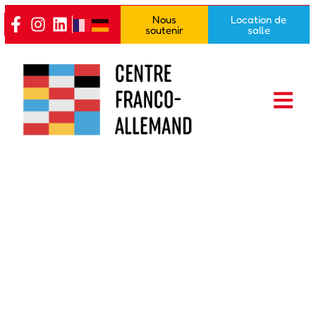
Nous
Location de
soutenir
salle