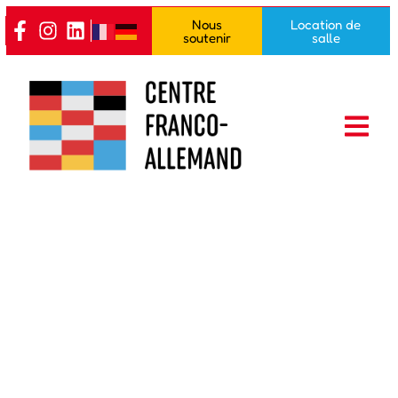
Nous
Location de
soutenir
salle