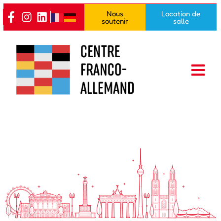
contenu
Nous
Location de
principal
soutenir
salle