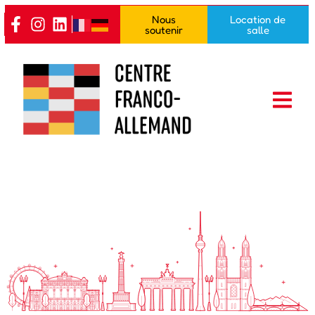
contenu
Nous
Location de
principal
soutenir
salle